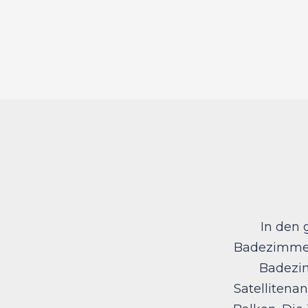
In den 
Badezimmer
Badezim
Satellitenan