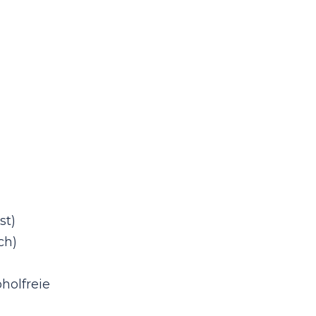
st)
ch)
holfreie