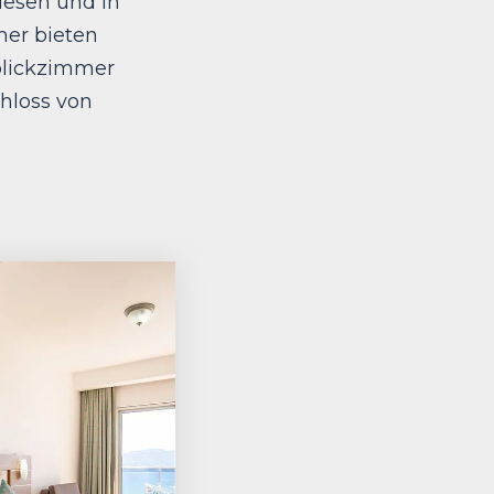
iesen und in
mer bieten
blickzimmer
hloss von