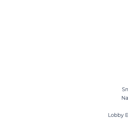
Sn
Na
Lobby B