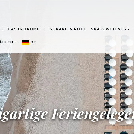
T
GASTRONOMIE
STRAND & POOL
SPA & WELLNESS
ÄHLEN
DE
igartige Feriengelege