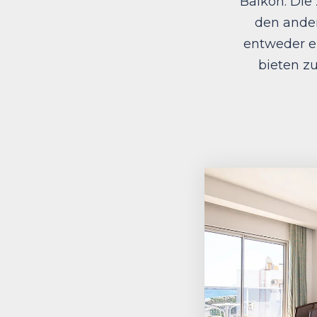
Balkon. Die
den ander
entweder e
bieten z