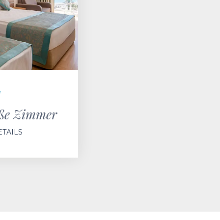
²
oße Zimmer
TAILS