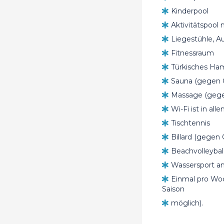
Kinderpool
Aktivitätspool
Liegestühle, A
Fitnessraum
Türkisches H
Sauna (gegen 
Massage (gege
Wi-Fi ist in al
Tischtennis
Billard (gegen
Beachvolleybal
Wassersport am
Einmal pro Woc
Saison
möglich).