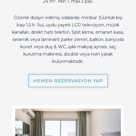
24 m². Min 1, max 3 pax.
Özenle dizayn edilmiş odalarda; minibar (Günlük kişi
başı 1,5 lt. Su), uydu yayınlı LCD televizyon, müzik
kanalları, direkt hatlı telefon, Split klima, emanet kasa,
seramik veya laminant parke zemin, balkon, banyoda
küvet veya duş & WC, ışıklı makyaj aynası, saç
kurutma makinesi, double veya twin yatak
bulunmaktadır.
HEMEN REZERVASYON YAP