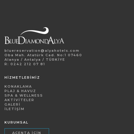
bluereservation@alyahotels.com
Oba Mah. Atatürk Cad. No:1 07460
Alanya / Antalya / TÜRKİYE
R: 0242 212 07 81
HİZMETLERİMİZ
KONAKLAMA
PLAJ & HAVUZ
SPA & WELLNESS
AKTIVITELER
GALERI
İLETIŞIM
KURUMSAL
ACENTA İÇIN