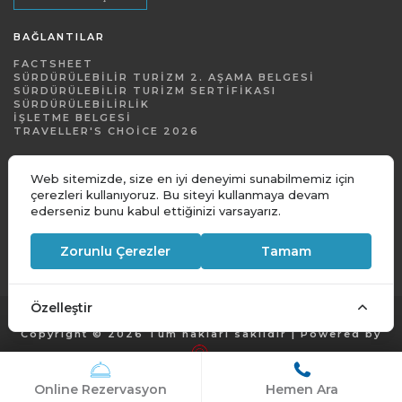
BAĞLANTILAR
FACTSHEET
SÜRDÜRÜLEBILIR TURIZM 2. AŞAMA BELGESI
SÜRDÜRÜLEBILIR TURIZM SERTIFIKASI
SÜRDÜRÜLEBILIRLIK
İŞLETME BELGESI
TRAVELLER'S CHOICE 2026
Web sitemizde, size en iyi deneyimi sunabilmemiz için
çerezleri kullanıyoruz. Bu siteyi kullanmaya devam
ederseniz bunu kabul ettiğinizi varsayarız.
Zorunlu Çerezler
Tamam
Özelleştir
Copyright © 2026 Tüm hakları saklıdır | Powered by
Online Rezervasyon
Hemen Ara