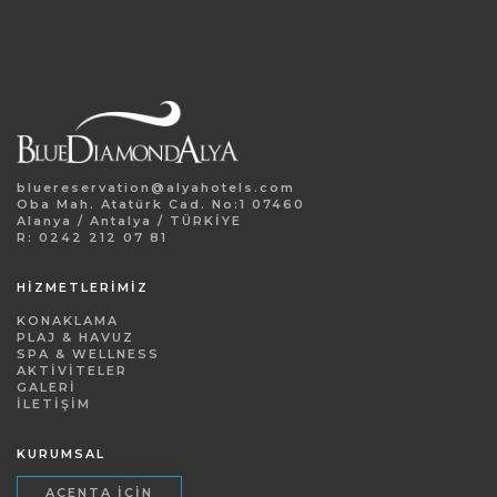
bluereservation@alyahotels.com
Oba Mah. Atatürk Cad. No:1 07460
Alanya / Antalya / TÜRKİYE
R: 0242 212 07 81
HİZMETLERİMİZ
KONAKLAMA
PLAJ & HAVUZ
SPA & WELLNESS
AKTIVITELER
GALERI
İLETIŞIM
KURUMSAL
ACENTA İÇIN