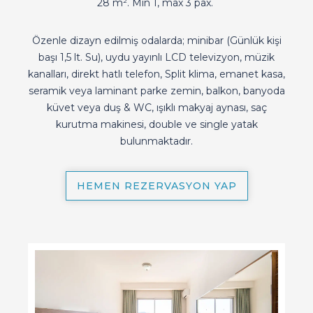
28 m². Min 1, max 3 pax.
Özenle dizayn edilmiş odalarda; minibar (Günlük kişi
başı 1,5 lt. Su), uydu yayınlı LCD televizyon, müzik
kanalları, direkt hatlı telefon, Split klima, emanet kasa,
seramik veya laminant parke zemin, balkon, banyoda
küvet veya duş & WC, ışıklı makyaj aynası, saç
kurutma makinesi, double ve single yatak
bulunmaktadır.
HEMEN REZERVASYON YAP