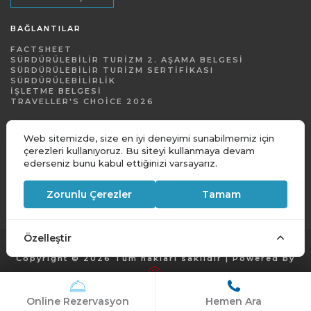
BAĞLANTILAR
FACTSHEET
SÜRDÜRÜLEBILIR TURIZM 2. AŞAMA BELGESI
SÜRDÜRÜLEBILIR TURIZM SERTIFIKASI
SÜRDÜRÜLEBILIRLIK
İŞLETME BELGESI
TRAVELLER'S CHOICE 2026
Web sitemizde, size en iyi deneyimi sunabilmemiz için
çerezleri kullanıyoruz. Bu siteyi kullanmaya devam
ederseniz bunu kabul ettiğinizi varsayarız.
Zorunlu Çerezler
Tamam
Özelleştir
Copyright © 2026 Tüm hakları saklıdır | Powered by
Online Rezervasyon
Hemen Ara