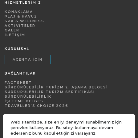
HİZMETLERİMİZ
KONAKLAMA
PLAJ & HAVUZ
SPA & WELLNESS
AKTIVITELER
GALERI
İLETIŞIM
KURUMSAL
ACENTA İÇIN
BAĞLANTILAR
FACTSHEET
SÜRDÜRÜLEBILIR TURIZM 2. AŞAMA BELGESI
SÜRDÜRÜLEBILIR TURIZM SERTIFIKASI
SÜRDÜRÜLEBILIRLIK
İŞLETME BELGESI
TRAVELLER'S CHOICE 2026
Web sitemizde, size en iyi deneyimi sunabilmemiz için
çerezleri kullanıyoruz. Bu siteyi kullanmaya devam
ederseniz bunu kabul ettiğinizi varsayarız.