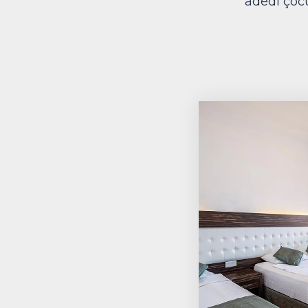
adedi çocu