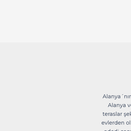
Alanya´nı
Alanya v
teraslar şek
evlerden ol