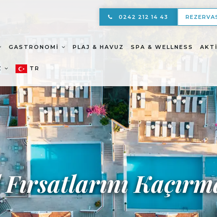
0242 212 14 43
REZERVA
GASTRONOMI
PLAJ & HAVUZ
SPA & WELLNESS
AKT
Z
TR
Tatilin En Güzel Hal