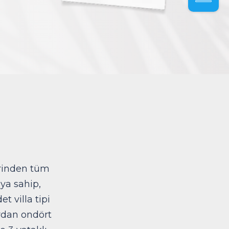
Rezerva
rinden tüm
ya sahip,
et villa tipi
ardan ondört