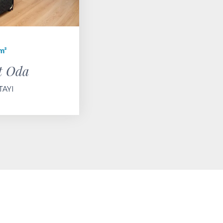
m²
t Oda
TAYI