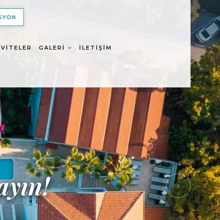
SYON
IVITELER
GALERI
İLETIŞIM
i