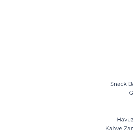
Snack Ba
G
Havuz 
Kahve Zama