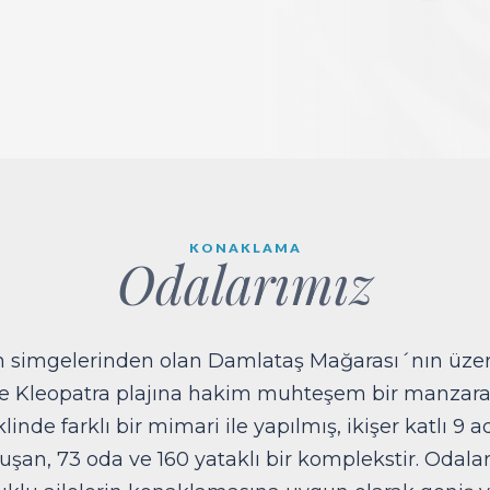
KONAKLAMA
Odalarımız
n simgelerinden olan Damlataş Mağarası´nın üze
e Kleopatra plajına hakim muhteşem bir manzara
linde farklı bir mimari ile yapılmış, ikişer katlı 9 ad
uşan, 73 oda ve 160 yataklı bir komplekstir. Odal