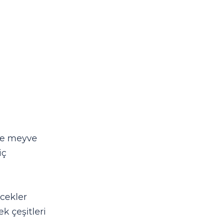
 ve meyve
iç
ecekler
k çeşitleri