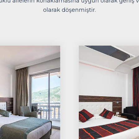
klu ailelerin konaklamasına uygun olarak geniş v
olarak döşenmiştir.