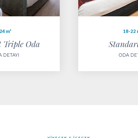
24 m²
18-22 
 Triple Oda
Standar
 DETAYI
ODA DE
YIYECEK & İÇECEK