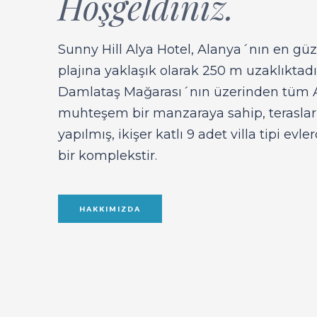
Hoşgeldiniz.
Sunny Hill Alya Hotel, Alanya´nın en güz
plajına yaklaşık olarak 250 m uzaklıktad
Damlataş Mağarası´nın üzerinden tüm A
muhteşem bir manzaraya sahip, teraslar ş
yapılmış, ikişer katlı 9 adet villa tipi ev
bir komplekstir.
HAKKIMIZDA