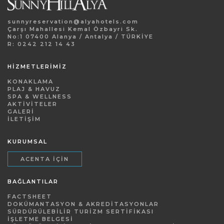
sunnyreservation@alyahotels.com
Çarşı Mahallesi Kemal Özbayri Sk.
No:1 07400 Alanya / Antalya / TÜRKİYE
R: 0242 212 14 43
HİZMETLERİMİZ
KONAKLAMA
PLAJ & HAVUZ
SPA & WELLNESS
AKTIVITELER
GALERI
İLETIŞIM
KURUMSAL
ACENTA İÇIN
BAĞLANTILAR
FACTSHEET
DOKÜMANTASYON & AKREDITASYONLAR
SÜRDÜRÜLEBILIR TURIZM SERTIFIKASI
İŞLETME BELGESI