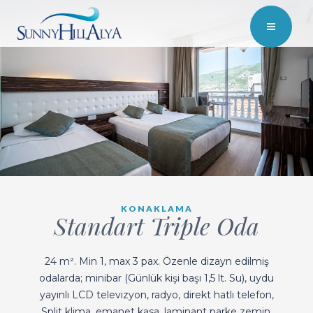
KONAKLAMA
Standart Triple Oda
24 m². Min 1, max 3 pax. Özenle dizayn edilmiş
odalarda; minibar (Günlük kişi başı 1,5 lt. Su), uydu
yayınlı LCD televizyon, radyo, direkt hatlı telefon,
Split klima, emanet kasa, laminant parke zemin,