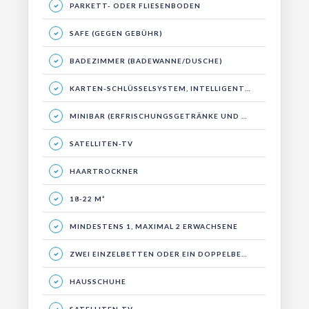
PARKETT- ODER FLIESENBODEN
SAFE (GEGEN GEBÜHR)
BADEZIMMER (BADEWANNE/DUSCHE)
KARTEN-SCHLÜSSELSYSTEM, INTELLIGENTES ENERGIESYSTEM
MINIBAR (ERFRISCHUNGSGETRÄNKE UND WASSER)
SATELLITEN-TV
HAARTROCKNER
18-22 M²
MINDESTENS 1, MAXIMAL 2 ERWACHSENE
ZWEI EINZELBETTEN ODER EIN DOPPELBETT, SITZGRUPPE UND BALKON.
HAUSSCHUHE