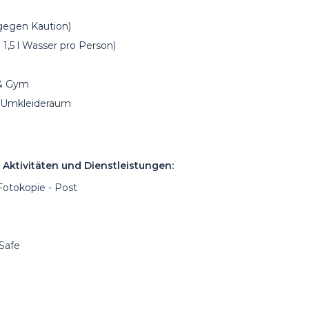
gegen Kaution)
h 1,5 l Wasser pro Person)
 & Gym
 Umkleideraum
 Aktivitäten und Dienstleistungen:
 Fotokopie - Post
 Safe