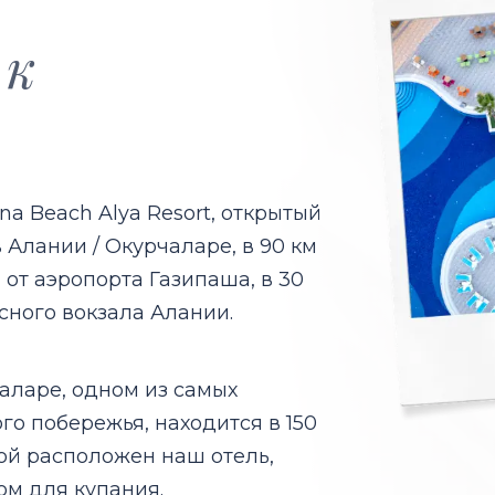
 к
a Beach Alya Resort, открытый
в Алании / Окурчаларе, в 90 км
 от аэропорта Газипаша, в 30
усного вокзала Алании.
аларе, одном из самых
го побережья, находится в 150
орой расположен наш отель,
ом для купания.