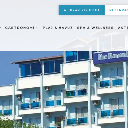
0242 212 07 81
REZERVA
GASTRONOMI
PLAJ & HAVUZ
SPA & WELLNESS
AKT