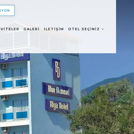
SYON
IVITELER
GALERI
İLETIŞIM
OTEL SEÇINIZ