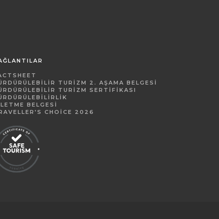
AĞLANTILAR
ACTSHEET
ÜRDÜRÜLEBILIR TURIZM 2. AŞAMA BELGESI
ÜRDÜRÜLEBILIR TURIZM SERTIFIKASI
ÜRDÜRÜLEBILIRLIK
ŞLETME BELGESI
RAVELLER'S CHOICE 2026