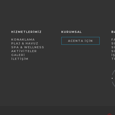
HİZMETLERİMİZ
KURUMSAL
B
KONAKLAMA
F
ACENTA İÇIN
PLAJ & HAVUZ
S
SPA & WELLNESS
S
AKTIVITELER
S
GALERI
İ
İLETIŞIM
T