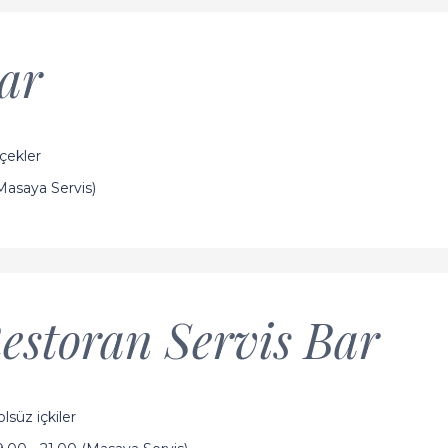
Bar
içekler
Masaya Servis)
estoran Servis Bar
olsüz içkiler