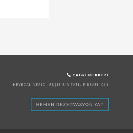
ÇAĞRI MERKEZI
HEYECAN VERICI, EŞŞIZ BIR TATIL FIRSATI İÇIN
HEMEN REZERVASYON YAP