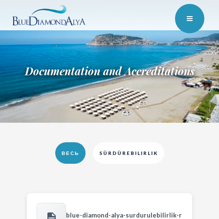
Documentation and Accreditations
ВЕСЬ
SÜRDÜREBILIRLIK
blue-diamond-alya-surdurulebilirlik-r