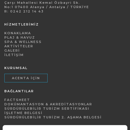
Çarşı Mahallesi Kemal Özbayri Sk.
No:1 07400 Alanya / Antalya / TÜRKİYE
R: 0242 212 14 43
HİZMETLERİMİZ
KONAKLAMA
PLAJ & HAVUZ
SPA & WELLNESS
AKTIVITELER
GALERI
İLETIŞIM
KURUMSAL
ACENTA İÇIN
BAĞLANTILAR
FACTSHEET
DOKÜMANTASYON & AKREDITASYONLAR
SÜRDÜRÜLEBILIR TURIZM SERTIFIKASI
İŞLETME BELGESI
SÜRDÜRÜLEBILIR TURIZM 2. AŞAMA BELGESI