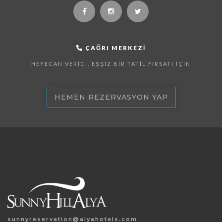
ÇAĞRI MERKEZI
HEYECAN VERICI, EŞŞIZ BIR TATIL FIRSATI İÇIN
HEMEN REZERVASYON YAP
sunnyreservation@alyahotels.com