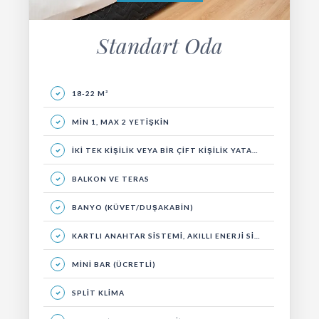
Standart Oda
18-22 M²
MIN 1, MAX 2 YETIŞKIN
İKI TEK KIŞILIK VEYA BIR ÇIFT KIŞILIK YATAK, OTURMA GRUBU VE BALKON.
BALKON VE TERAS
BANYO (KÜVET/DUŞAKABIN)
KARTLI ANAHTAR SISTEMI, AKILLI ENERJI SISTEMI
MINI BAR (ÜCRETLI)
SPLIT KLIMA