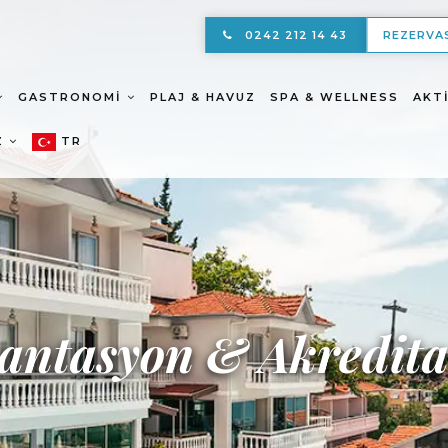
0242 212 14 43
REZERVA
GASTRONOMI
PLAJ & HAVUZ
SPA & WELLNESS
AKT
Z
TR
ntasyon & Akredita