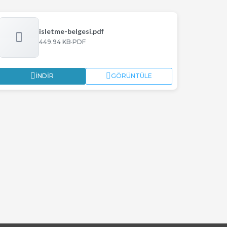
isletme-belgesi.pdf
·
449.94 KB
PDF
İNDIR
GÖRÜNTÜLE