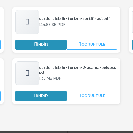
surdurulebilir-turizm-sertifikasi.pdf
·
144.89 KB
PDF
İNDIR
GÖRÜNTÜLE
surdurulebilir-turizm-2-asama-belgesi.
pdf
·
1.35 MB
PDF
İNDIR
GÖRÜNTÜLE