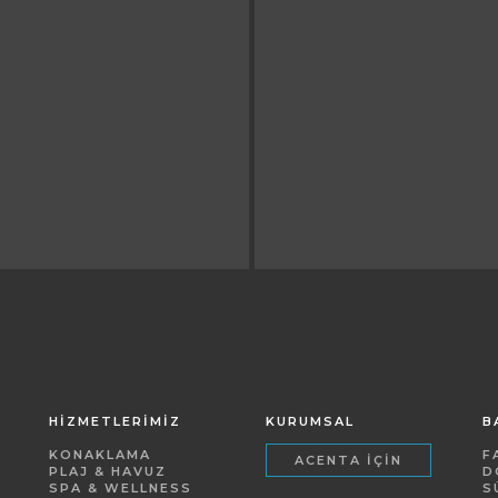
HİZMETLERİMİZ
KURUMSAL
B
KONAKLAMA
F
ACENTA İÇIN
PLAJ & HAVUZ
D
SPA & WELLNESS
S