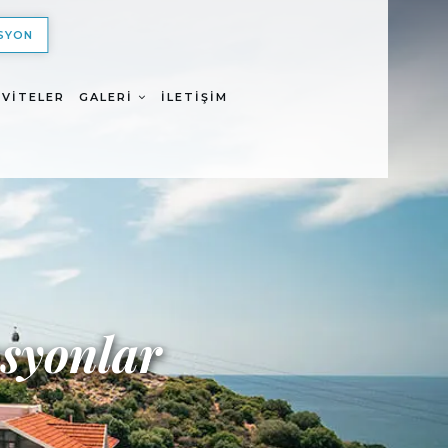
SYON
IVITELER
GALERI
İLETIŞIM
syonlar