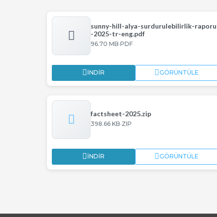
sunny-hill-alya-surdurulebilirlik-raporu
-2025-tr-eng.pdf
·
96.70 MB
PDF
İNDIR
GÖRÜNTÜLE
factsheet-2025.zip
·
398.66 KB
ZIP
İNDIR
GÖRÜNTÜLE